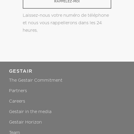
RAPPELEZ-MOI
Laissez-nous votre numéro de téléphone
et nous vous rappellerons dans les 24
heures.
GESTAIR
The Gestair Commitment
Partners
Careers
Gestair in the media
Gestair Horizon
Team