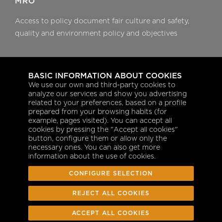
MRO
Access to policy document fair culture and safety,
quality and environment policy and objectives
Aeroplanning
BASIC INFORMATION ABOUT COOKIES
Flight dispatch services
We use our own and third-party cookies to
analyze our services and show you advertising
Trip support coordination
related to your preferences, based on a profile
prepared from your browsing habits (for
Fuel management
example, pages visited). You can accept all
cookies by pressing the "Accept all cookies"
Post flight services
button, configure them or allow only the
necessary ones. You can also get more
information about the use of cookies.
CONFIGURE SELECTION
REJECT ALL COOKIES
Suivez-nous sur:
ACCEPT ALL COOKIES